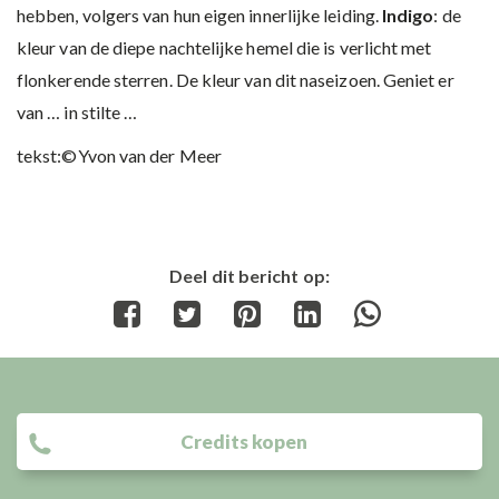
hebben, volgers van hun eigen innerlijke leiding.
Indigo
: de
kleur van de diepe nachtelijke hemel die is verlicht met
flonkerende sterren. De kleur van dit naseizoen. Geniet er
van … in stilte …
tekst:©Yvon van der Meer
Deel dit bericht op:
Share
Share
Share
Share
Share
on
on
on
on
on
Facebook
Twitter
Pinterest
LinkedIn
WhatsApp
Credits kopen