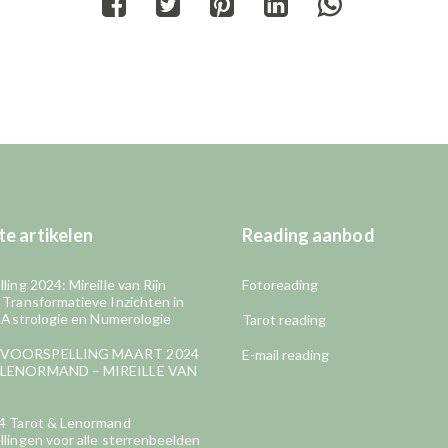
Share
Share
Share
Share
Share
on
on
on
on
on
Facebook
Twitter
Pinterest
LinkedIn
WhatsApp
e artikelen
Reading aanbod
ling 2024: Mireille van Rijn
Fotoreading
 Transformatieve Inzichten in
, Astrologie en Numerologie
Tarot reading
VOORSPELLING MAART 2024
E-mail reading
LENORMAND – MIREILLE VAN
4 Tarot & Lenormand
lingen voor alle sterrenbeelden