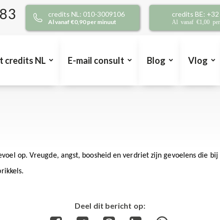
383
credits NL: 010-3009106
credits BE: +3
Al vanaf €0,90 per minuut
Al vanaf €1,00 pe
t credits NL
E-mail consult
Blog
Vlog
evoel op. Vreugde, angst, boosheid en verdriet zijn gevoelens die 
rikkels.
Deel dit bericht op: