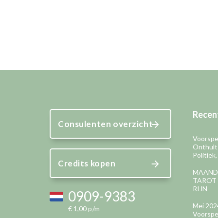
Recent
Consulenten overzicht
Voorspel
Onthult
Politiek
Credits kopen
MAAND
TAROT 
RIJN
0909-9383
Mei 202
€ 1,00 p/m
Voorspel