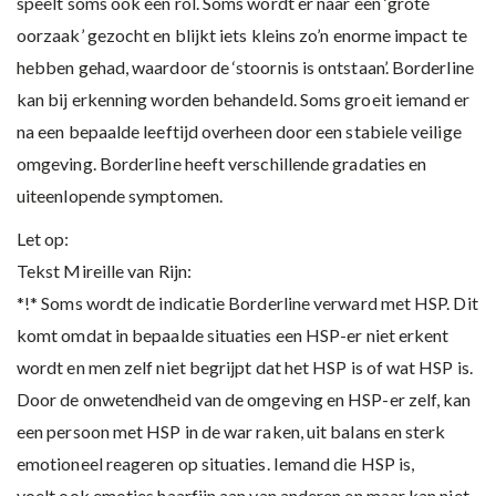
speelt soms ook een rol. Soms wordt er naar een ‘grote
oorzaak’ gezocht en blijkt iets kleins zo’n enorme impact te
hebben gehad, waardoor de ‘stoornis is ontstaan’. Borderline
kan bij erkenning worden behandeld. Soms groeit iemand er
na een bepaalde leeftijd overheen door een stabiele veilige
omgeving. Borderline heeft verschillende gradaties en
uiteenlopende symptomen.
Let op:
Tekst Mireille van Rijn:
*!* Soms wordt de indicatie Borderline verward met HSP. Dit
komt omdat in bepaalde situaties een HSP-er niet erkent
wordt en men zelf niet begrijpt dat het HSP is of wat HSP is.
Door de onwetendheid van de omgeving en HSP-er zelf, kan
een persoon met HSP in de war raken, uit balans en sterk
emotioneel reageren op situaties. Iemand die HSP is,
voelt ook emoties haarfijn aan van anderen en maar kan niet