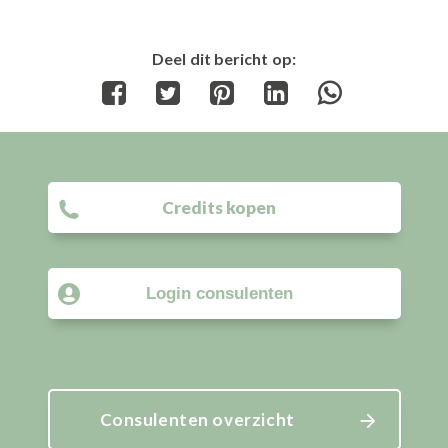
Deel dit bericht op:
Share
Share
Share
Share
Share
on
on
on
on
on
Facebook
Twitter
Pinterest
LinkedIn
WhatsApp
Credits kopen
Login consulenten
Consulenten overzicht