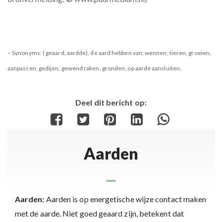
– Synonyms:
( geaard, aardde), de aard hebben van; wennen; tieren, groeien,
aanpassen, gedijen, gewend raken, gronden, op aarde aansluiten.
Deel dit bericht op:
Share
Share
Share
Share
Share
on
on
on
on
on
Aarden
Facebook
Twitter
Pinterest
LinkedIn
WhatsApp
Aarden:
Aarden is op energetische wijze contact maken
met de aarde. Niet goed geaard zijn, betekent dat