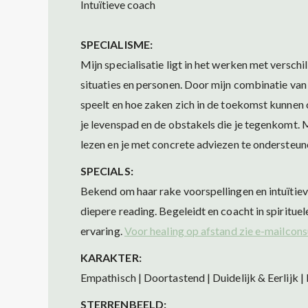
Intuïtieve coach
SPECIALISME:
Mijn specialisatie ligt in het werken met versch
situaties en personen. Door mijn combinatie van 
speelt en hoe zaken zich in de toekomst kunnen on
je levenspad en de obstakels die je tegenkomt. Mi
lezen en je met concrete adviezen te ondersteunen
SPECIALS:
Bekend om haar rake voorspellingen en intuïtie
diepere reading. Begeleidt en coacht in spirituel
ervaring.
Voor healing op afstand zie e-mailconsu
KARAKTER:
Empathisch | Doortastend | Duidelijk & Eerlijk | 
STERRENBEELD: