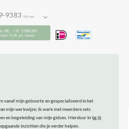
9-9383
100 cpm
its BE: +32 27881261
vanaf €1,00 per minuut
m vanaf mijn geboorte en gespecialiseerd in het
an mijn werkwijze; ik werk met meerdere sets
n en begeleiding van mijn gidsen. Hierdoor krijg jij
epgaande inzichten die je verder helpen.