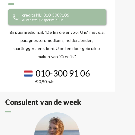
credits NL: 010-3009106
Al vanaf €0,90 per minuut
Bij puurmedium.nl, "De lijn die er voor U is" met o.a.
paragnosten, mediums, helderzienden,
kaartleggers enz. kunt U bellen door gebruik te
maken van "Credits".
010-300 91 06
€ 0,90 p/m
Consulent van de week