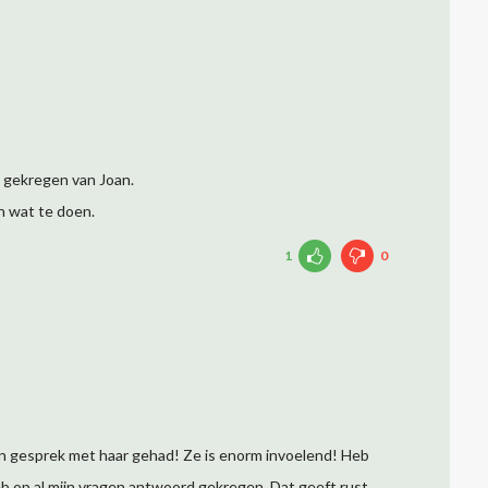
 gekregen van Joan.
n wat te doen.
1
0
 gesprek met haar gehad! Ze is enorm invoelend! Heb
 op al mijn vragen antwoord gekregen. Dat geeft rust.