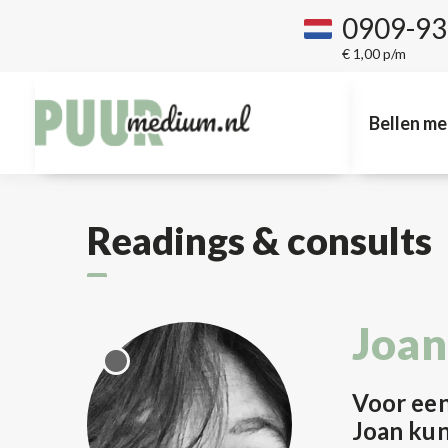
0909-9
€ 1,00 p/m
Bellen me
Readings & consults
Joan
Voor een
Joan kun