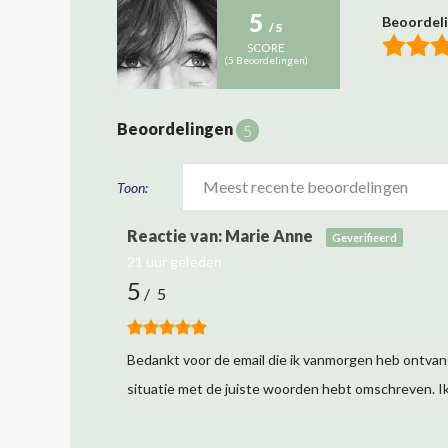
5
Beoordel
/ 5
SCORE
(
5
Beoordelingen)
Beoordelingen
5
Toon:
Marie Anne
Geverifieerd
21 uur geleden
5
/ 5
Bedankt voor de email die ik vanmorgen heb ontvan
situatie met de juiste woorden hebt omschreven. Ik 