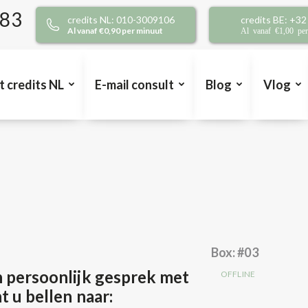
383
credits NL: 010-3009106
credits BE: +3
Al vanaf €0,90 per minuut
Al vanaf €1,00 pe
t credits NL
E-mail consult
Blog
Vlog
Box: #03
 persoonlijk gesprek met
t u bellen naar: