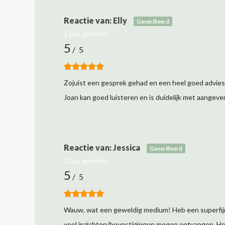
Elly
Geverifieerd
1 jaar geleden
5
/ 5
Zojuist een gesprek gehad en een heel goed advies
Joan kan goed luisteren en is duidelijk met aangeve
Jessica
Geverifieerd
1 jaar geleden
5
/ 5
Wauw, wat een geweldig medium! Heb een superfijn
veel inzichten/bevestigingen mogen ontvangen. Heb