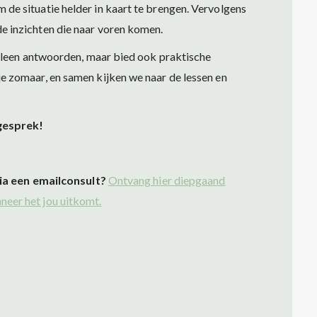
 de situatie helder in kaart te brengen. Vervolgens
de inzichten die naar voren komen.
t alleen antwoorden, maar bied ook praktische
je zomaar, en samen kijken we naar de lessen en
 gesprek!
ia een emailconsult?
Ontvang hier diepgaand
neer het jou uitkomt.