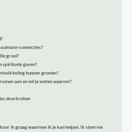
d?
f soulmate-connecties?
ële groei?
n spirituele gaven?
e ontwikkeling kunnen groeien?
ersonen aan en wil je weten waarom?
ades doorbreken
en hoor ik graag waarmee ik je kan helpen. Ik stem me