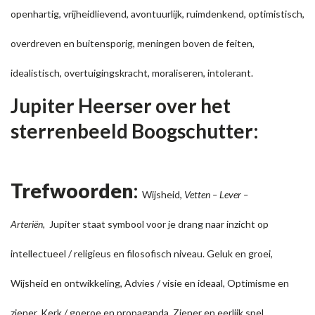
openhartig, vrijheidlievend, avontuurlijk, ruimdenkend, optimistisch,
overdreven en buitensporig, meningen boven de feiten,
idealistisch, overtuigingskracht, moraliseren, intolerant.
Jupiter Heerser over het
sterrenbeeld Boogschutter:
Trefwoorden
:
Wijsheid,
Vetten – Lever –
Arteriën,
Jupiter staat symbool voor je drang naar inzicht op
intellectueel / religieus en filosofisch niveau. Geluk en groei,
Wijsheid en ontwikkeling, Advies / visie en ideaal, Optimisme en
ziener, Kerk / goeroe en propaganda, Ziener en eerlijk spel.