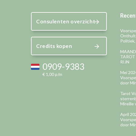
Recent
Consulenten overzicht
Voorspel
Onthult
Politiek
Credits kopen
MAAND
TAROT 
RIJN
0909-9383
Mei 202
€ 1,00 p/m
Voorspel
door Mir
Tarot Vo
sterren
Mireille 
April 2
Voorspel
door Mir