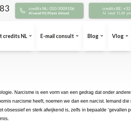
383
credits NL: 010-3009106
credits BE: +3
Al vanaf €0,90 per minuut
Al vanaf €1,00 pe
t credits NL
E-mail consult
Blog
Vlog
chologie. Narcisme is een vorm van een gedrag dat onder ande
ornis narcisme heeft, noemen we dan een narcist. Iemand die na
 het obsessief en sterk afwijkend is, zelfs in bepaalde ‘gevalle
rnis.