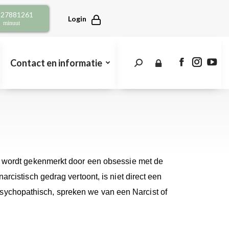
opens
opens
open
2 27881261
in
in
in
Login
r minuut
new
new
new
window
window
win
Contact en informatie
Search:
Facebook
Instagra
You
page
page
pag
opens
opens
open
in
in
in
new
new
new
window
window
win
re wordt gekenmerkt door een obsessie met de
rcistisch gedrag vertoont, is niet direct een
n psychopathisch, spreken we van een Narcist of