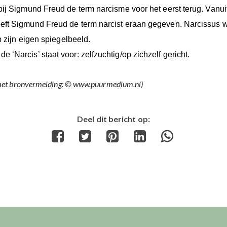
bij Sigmund Freud de term narcisme voor het eerst terug. Vanuit
eft Sigmund Freud de term narcist eraan gegeven. Narcissus 
p zijn eigen spiegelbeeld.
‘Narcis’ staat voor: zelfzuchtig/op zichzelf gericht.
 met bronvermelding: © www.puurmedium.nl)
Deel dit bericht op:
Share
Share
Share
Share
Share
on
on
on
on
on
Facebook
Twitter
Pinterest
LinkedIn
WhatsApp