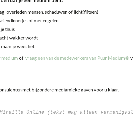
uiden dat je een medium bent:
 zag; overleden mensen, schaduwen of licht(flitsen)
vriendinnetjes of met engelen
je thuis
e nacht wakker wordt
, maar je weet het
er medium
of
vraag een van de medewerkers van Puur Medium®
v
onsulenten met bijzondere mediamieke gaven voor u klaar.
Mireille Online (tekst mag alleen vermenigvul
 