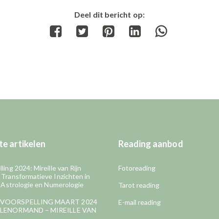
Deel dit bericht op:
Share
Share
Share
Share
Share
on
on
on
on
on
Facebook
Twitter
Pinterest
LinkedIn
WhatsApp
e artikelen
Reading aanbod
ling 2024: Mireille van Rijn
Fotoreading
 Transformatieve Inzichten in
, Astrologie en Numerologie
Tarot reading
VOORSPELLING MAART 2024
E-mail reading
LENORMAND – MIREILLE VAN