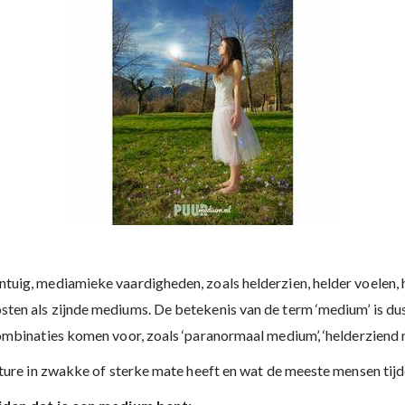
ig, mediamieke vaardigheden, zoals helderzien, helder voelen, he
en als zijnde mediums. De betekenis van de term ‘medium’ is du
ombinaties komen voor, zoals ‘paranormaal medium’, ‘helderziend 
ture in zwakke of sterke mate heeft en wat de meeste mensen tijd