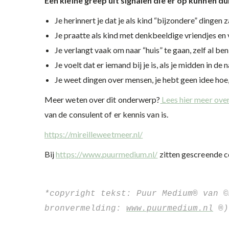
Een kleine greep uit signalen die er op kunnen d
Je herinnert je dat je als kind “bijzondere” dingen
Je praatte als kind met denkbeeldige vriendjes en 
Je verlangt vaak om naar “huis” te gaan, zelf al ben 
Je voelt dat er iemand bij je is, als je midden in d
Je weet dingen over mensen, je hebt geen idee hoe
Meer weten over dit onderwerp?
Lees hier meer ov
van de consulent of er kennis van is.
https://mireilleweetmeer.nl/
Bij
https://www.puurmedium.nl/
zitten gescreende c
*copyright tekst: Puur Medium® van ©
bronvermelding: 
www.puurmedium.nl
 ®)