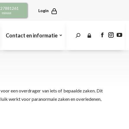
opens
opens
open
2 27881261
in
in
in
Login
r minuut
new
new
new
window
window
win
Contact en informatie
Search:
Facebook
Instagra
You
page
page
pag
opens
opens
open
in
in
in
new
new
new
window
window
win
voor een overdrager van iets of bepaalde zaken. Dit
efluik werkt voor paranormale zaken en overledenen,