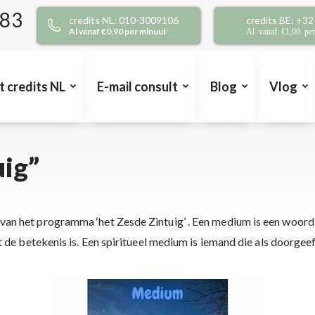
383
credits NL: 010-3009106
credits BE: +3
Al vanaf €0,90 per minuut
Al vanaf €1,00 pe
t credits NL
E-mail consult
Blog
Vlog
ig”
an het programma ‘het Zesde Zintuig’ . Een medium is een woord 
t de betekenis is. Een spiritueel medium is iemand die als doorge