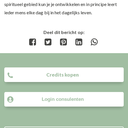
spiritueel gebied kun je je ontwikkelen en in principe leert
ieder mens elke dag bij in het dagelijks leven.
Deel dit bericht op:
Share
Share
Share
Share
Share
on
on
on
on
on
Facebook
Twitter
Pinterest
LinkedIn
WhatsApp
Credits kopen
Login consulenten