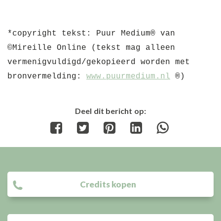
*copyright tekst: Puur Medium® van 
©Mireille Online (tekst mag alleen 
vermenigvuldigd/gekopieerd worden met 
bronvermelding: 
www.puurmedium.nl
 ®)
Deel dit bericht op:
Share
Share
Share
Share
Share
on
on
on
on
on
Facebook
Twitter
Pinterest
LinkedIn
WhatsApp
Credits kopen