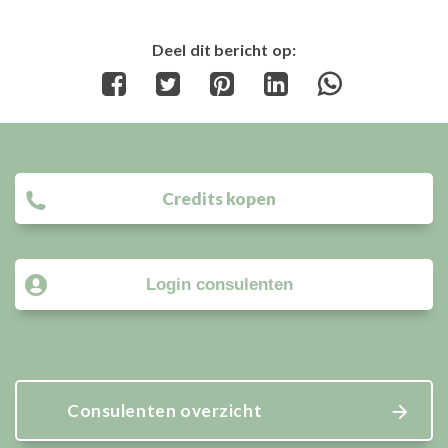
Deel dit bericht op:
Share
Share
Share
Share
Share
on
on
on
on
on
Facebook
Twitter
Pinterest
LinkedIn
WhatsApp
Credits kopen
Login consulenten
Consulenten overzicht