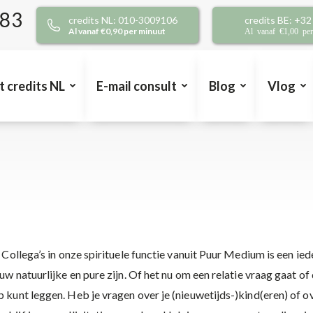
383
credits NL: 010-3009106
credits BE: +3
Al vanaf €0,90 per minuut
Al vanaf €1,00 pe
t credits NL
E-mail consult
Blog
Vlog
 Collega’s in onze spirituele functie vanuit Puur Medium is een ied
ouw natuurlijke en pure zijn. Of het nu om een relatie vraag gaat of 
 kunt leggen. Heb je vragen over je (nieuwetijds-)kind(eren) of over