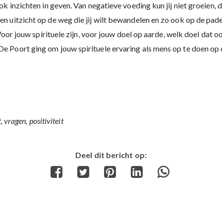
ook inzichten in geven. Van negatieve voeding kun jij niet groeien, 
en uitzicht op de weg die jij wilt bewandelen en zo ook op de paden
u. Voor jouw spirituele zijn, voor jouw doel op aarde, welk doel dat
De Poort ging om jouw spirituele ervaring als mens op te doen op 
t, vragen, positiviteit
Deel dit bericht op:
Share
Share
Share
Share
Share
on
on
on
on
on
Facebook
Twitter
Pinterest
LinkedIn
WhatsApp