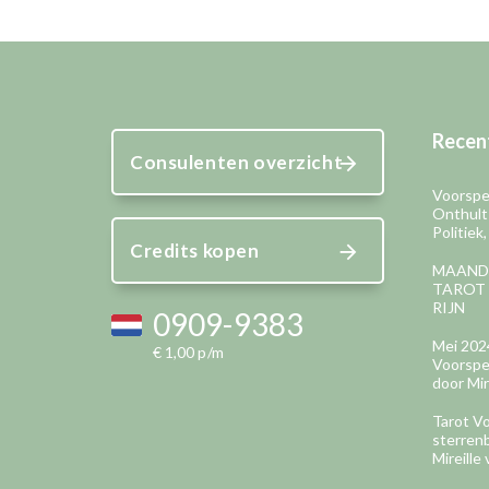
Recent
Consulenten overzicht
Voorspel
Onthult
Politiek
Credits kopen
MAAND
TAROT 
RIJN
0909-9383
Mei 202
€ 1,00 p/m
Voorspel
door Mir
Tarot Vo
sterren
Mireille 