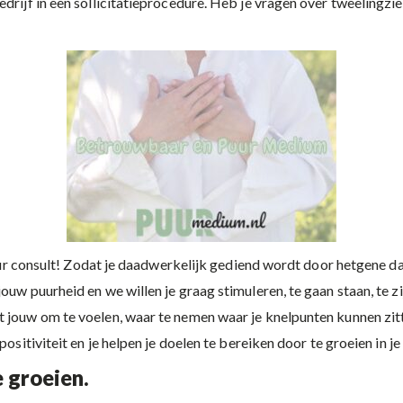
drijf in een sollicitatieprocedure. Heb je vragen over tweelingzie
n puur consult! Zodat je daadwerkelijk gediend wordt door hetgen
ouw puurheid en we willen je graag stimuleren, te gaan staan, te zi
 jouw om te voelen, waar te nemen waar je knelpunten kunnen zitten
ositiviteit en je helpen je doelen te bereiken door te groeien in je 
 groeien.