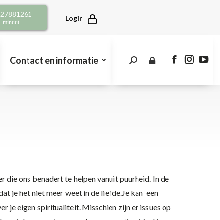
opens
opens
open
2 27881261
in
in
in
Login
r minuut
new
new
new
window
window
win
Contact en informatie
Search:
Facebook
Instagra
You
page
page
pag
opens
opens
open
in
in
in
new
new
new
window
window
win
er die ons benadert te helpen vanuit puurheid. In de
dat je het niet meer weet in de liefde.Je kan een
 je eigen spiritualiteit. Misschien zijn er issues op