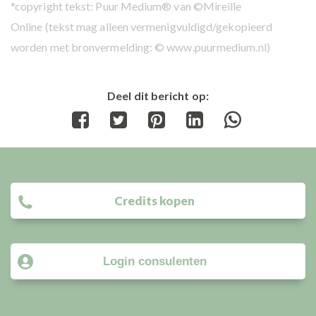
*copyright tekst: Puur Medium® van ©Mireille
Online
(tekst mag alleen vermenigvuldigd/gekopieerd
worden met bronvermelding: © www.puurmedium.nl)
Deel dit bericht op:
Share
Share
Share
Share
Share
on
on
on
on
on
Facebook
Twitter
Pinterest
LinkedIn
WhatsApp
Credits kopen
Login consulenten