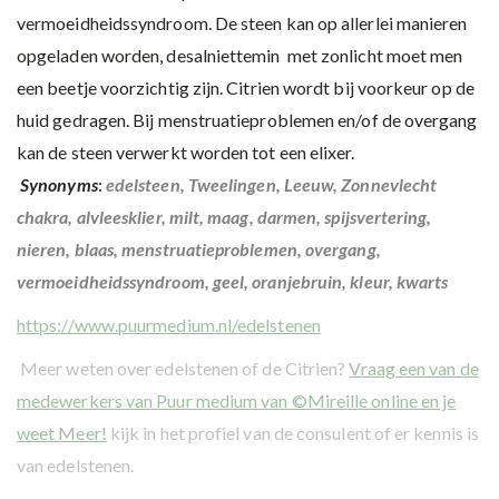
vermoeidheidssyndroom. De steen kan op allerlei manieren
opgeladen worden, desalniettemin met zonlicht moet men
een beetje voorzichtig zijn. Citrien wordt bij voorkeur op de
huid gedragen. Bij menstruatieproblemen en/of de overgang
kan de steen verwerkt worden tot een elixer.
Synonyms
:
edelsteen, Tweelingen, Leeuw, Zonnevlecht
chakra, alvleesklier, milt, maag, darmen, spijsvertering,
nieren, blaas, menstruatieproblemen, overgang,
vermoeidheidssyndroom, geel, oranjebruin, kleur, kwarts
https://www.puurmedium.nl/edelstenen
Meer weten over edelstenen of de Citrien?
Vraag een van de
medewerkers van Puur medium van ©Mireille online en je
weet Meer!
kijk in het profiel van de consulent of er kennis is
van edelstenen.