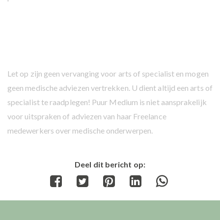
Let op zijn geen vervanging voor arts of specialist en mogen
geen medische adviezen vertrekken. U dient altijd een arts of
specialist te raadplegen! Puur Medium is niet aansprakelijk
voor uitspraken of adviezen van haar Freelance
medewerkers over medische onderwerpen.
Deel dit bericht op:
Share
Share
Share
Share
Share
on
on
on
on
on
Facebook
Twitter
Pinterest
LinkedIn
WhatsApp