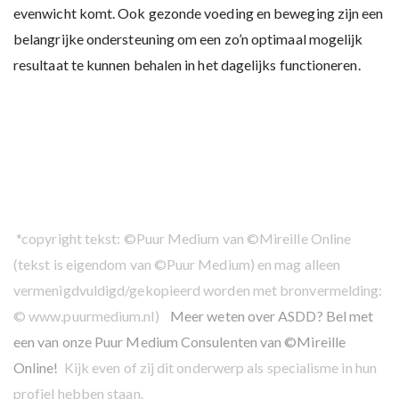
evenwicht komt. Ook gezonde voeding en beweging zijn een
belangrijke ondersteuning om een zo’n optimaal mogelijk
resultaat te kunnen behalen in het dagelijks functioneren.
*copyright tekst: ©Puur Medium van ©Mireille Online
(tekst is eigendom van ©Puur Medium) en mag alleen
vermenigdvuldigd/gekopieerd worden met bronvermelding:
© www.puurmedium.nl)
Meer weten over ASDD? Bel met
een van onze Puur Medium Consulenten van ©Mireille
Online!
Kijk even of zij dit onderwerp als specialisme in hun
profiel hebben staan.