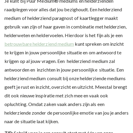
Je kunt bij Puur Medium® mediums en helderzienden
raadplegen voor alles dat jou bezighoudt. Een helderziend
medium of helderziend paragnost of kaartlegger maakt
gebruik van zijn of haar gaven in combinatie met helderzien,
helderweten en heldervoelen. Hierdoor is het fijn als je een
betrouwbare helderziend medium
kunt spreken om inzicht
te krijgen in jouw persoonlijke situatie en om antwoord te
krijgen op al jouw vragen. Een helderziend medium zal
antwoorden en inzichten in jouw persoonlijke situatie. Een
helderziend medium consult bij onze helderziende mediums
geeft je rust en inzicht, overzicht en uitzicht. Meestal brengt
dit ook nieuwe inspiratie met zich mee en vaak ook
opluchting. Omdat zaken vaak anders zijn als een
helderziende zonder de persoonlijke emotie van jou je anders
naar de situatie laat kijken.
TIP:
Schrijf voor je een consult start met één van onze